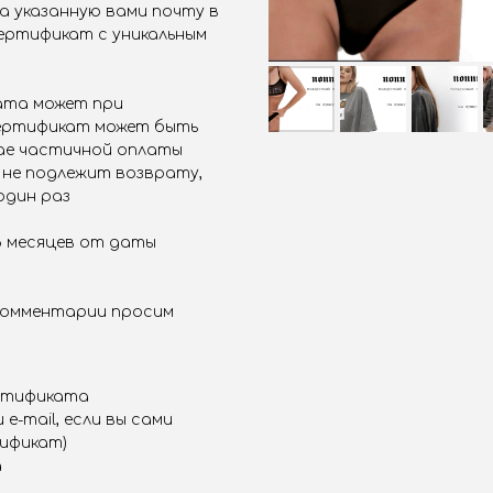
а указанную вами почту в
ертификат с уникальным
ата может при
сертификат может быть
чае частичной оплаты
не подлежит возврату,
один раз
6 месяцев от даты
комментарии просим
ертификата
e-mail, если вы сами
ификат)
а