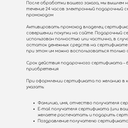
После обработки вашего заказа, мы вышлем н
течение 24 часов электронный подарочный с
промокодом
Активировать промокод владелец сертифик
совершении покупки на сайте. Подарочный 
использован полностью или частично, в слу
остаток денежных средств на сертификате 
при этом им можно воспользоваться только 
Срок действия подарочного сертификата – 
приобретения
При оформлении сертификата по желанию в 
указать:
Фамилию, имя, отчество получателя с
E-mail получателя сертификата (или ваш 
желаете распечатать и подарить серт
Поздравление получателю сертификат