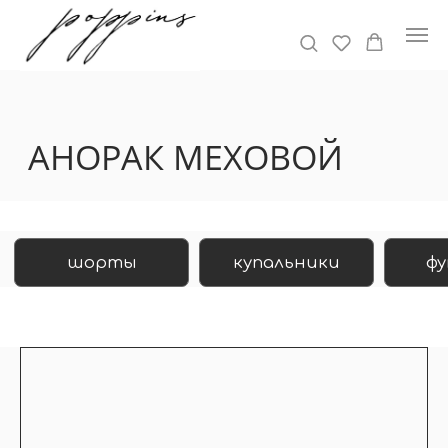
АНОРАК МЕХОВОЙ
шорты
купальники
футболки
джинсы
леггинсы
шуба
нижнее белье
костюмы
стикеры