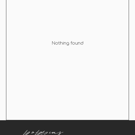
купальники
Nothing found
Оплата и доставка
Возврат
Поддержка
Контакты
Политика конфиденциальности
Оферта
ИП МОШЕВА М.М.
ИНН 590616744784
ОГРНИП 322595800044083
2021-2026 ALL RESERVED