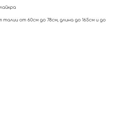
 лайкра
ват талии от 60см до 78см, длина до 165см и до