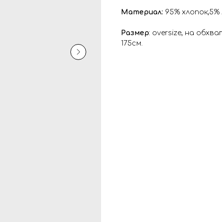
Материал:
95% хлопок;5%
⁣⁣⠀⁣⁣⠀
Размер
: oversize, на обх
175см.