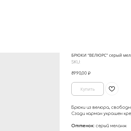
БРЮКИ “ВЕЛЮРС” серый ме
SKU:
8990,00
₽
Купить
Брюки из велюра, свободн
Сзади карман украшен кре
⠀
Оттенок:
серый меланж