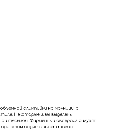
объемной олимпийки на молниии, с
стиле. Некоторые швы выделены
ой тесьмой. Фирменный овсерайз силуэт:
 при этом подчёркивает талию.