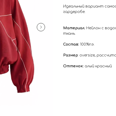
Идеальный вариант самос
гардеробе.
Материал:
Нейлон с водо
ткань.
Состав:
100%пэ.
Размер
: oversize, рассчи
Оттенок:
алый красный