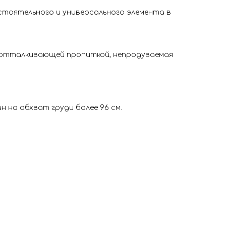
тоятельного и универсального элемента в
отталкивающей пропиткой, непродуваемая
тан на обхват груди более 96 см.