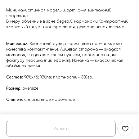
Минималистичная модель шорт, а-ля винтажный
спортшик.
В меру объемные в зоне бедер.С карманами.Контрастный
хлопковый шнур и контрастная, декоративная тесьма.
Материал:
Хлопковый футер трёхнитка премиального
качества компакт-пенье. Лицевая сторона — гладкая,
матовая, с едва заметным пушком, напоминающим
фактуру персика (пик эффект). Изнанка — классическая
объёмная петля.
Состав:
90%х/б; 10%пэ; плотность - 330гр.
Размер
: oversize
Оттенок:
томатное мороженое
Купить
Tilda
Made on