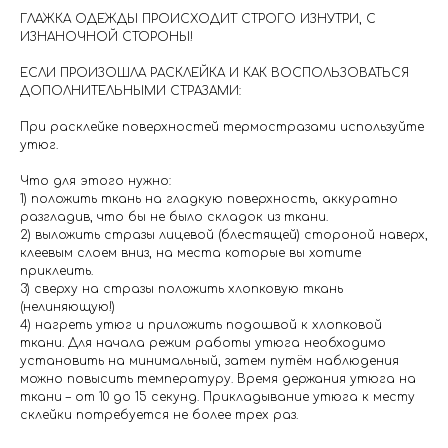
⁣⁣⠀
ГЛАЖКА ОДЕЖДЫ ПРОИСХОДИТ СТРОГО ИЗНУТРИ, С
ИЗНАНОЧНОЙ СТОРОНЫ! ⁣⁣⠀
⁣⁣⠀
⁣⁣ЕСЛИ ПРОИЗОШЛА РАСКЛЕЙКА И КАК ВОСПОЛЬЗОВАТЬСЯ
ДОПОЛНИТЕЛЬНЫМИ СТРАЗАМИ:⁣⁣⠀
⁣⁣⠀
При расклейке поверхностей термостразами используйте
утюг. ⁣⁣
⠀
Что для этого нужно: ⁣⁣⠀
1) положить ткань на гладкую поверхность, аккуратно
разгладив, что бы не было складок из ткани.⁣⠀
2) выложить стразы лицевой (блестящей) стороной наверх,
клеевым слоем вниз, на места которые вы хотите
приклеить.⁣
3) сверху на стразы положить хлопковую ткань
(нелиняющую!)⠀
4) нагреть утюг и приложить подошвой к хлопковой
ткани. Для начала режим работы утюга необходимо
установить на минимальный, затем путём наблюдения
можно повысить температуру. Время держания утюга на
ткани – от 10 до 15 секунд. Прикладывание утюга к месту
склейки потребуется не более трех раз.⁣⁣