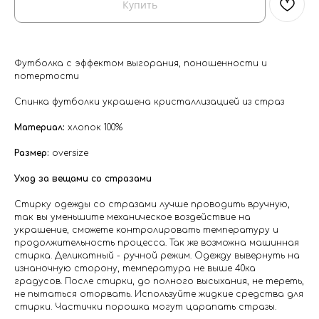
Купить
Футболка с эффектом выгорания, поношенности и
потертости
Спинка футболки украшена кристаллизацией из страз
Материал:
хлопок 100%
Размер:
oversize
Уход за вещами со стразами
Стирку одежды со стразами лучше проводить вручную,
так вы уменьшите механическое воздействие на
украшение, сможете контролировать температуру и
продолжительность процесса. Так же возможна машинная
стирка. Деликатный - ручной режим. Одежду вывернуть на
изнаночную сторону, температура не выше 40ка
градусов. После стирки, до полного высыхания, не тереть,
не пытаться оторвать. Используйте жидкие средства для
стирки. Частички порошка могут царапать стразы.⁣⁣⠀