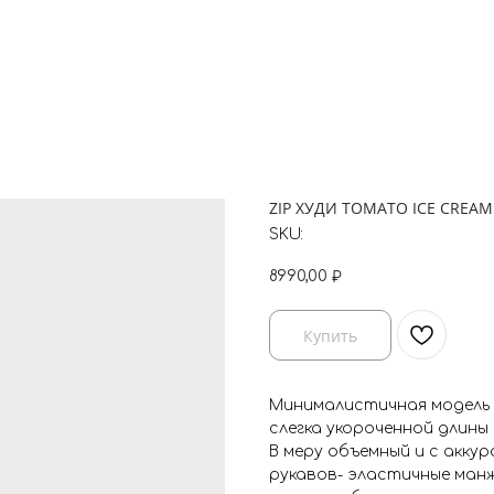
ZIP ХУДИ TOMATO ICE CREAM
SKU:
8990,00
₽
Купить
Минималистичная модель х
слегка укороченной длины (
В меру объемный и с аккур
рукавов- эластичные ман