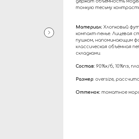
держат объемность модел
тонкую тесьму контраст
Материал:
Хлопковый фут
компакт-пенье. Лицевая с
пушком, напоминающим фак
классическая объёмная пе
складками.
Состав:
90%х/б; 10%пэ; пл
Размер
: oversize, рассчи
Оттенок:
томатное мор