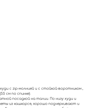
уди с zip-молнией и с стойкой-воротником ,
55 см по спинке).
атной посадкой на талии. По низу худи и
жеты из кашкорсе, хорошо подчеркивают и