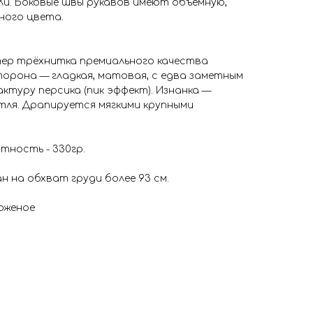
и. Боковые швы рукавов имеют объёмную,
ного цвета.
ер трёхнитка премиального качества
торона — гладкая, матовая, с едва заметным
туру персика (пик эффект). Изнанка —
тля. Драпируется мягкими крупными
отность - 330гр.
тан на обхват груди более 93 см.
оженое