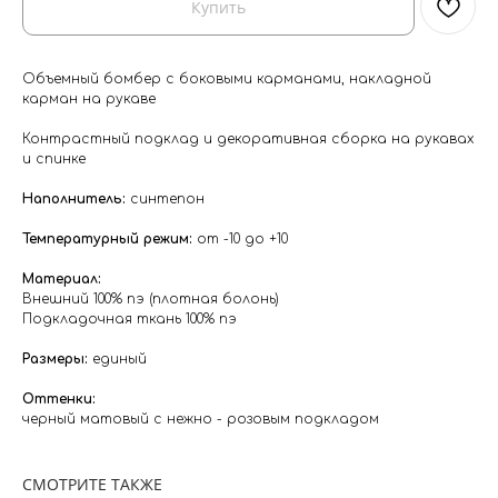
Купить
Объемный бомбер с боковыми карманами, накладной
карман на рукаве
Контрастный подклад и декоративная сборка на рукавах
и спинке
Наполнитель:
синтепон
Температурный режим:
от -10 до +10
⁣⁣Материал:
Внешний 100% пэ (плотная болонь)
Подкладочная ткань 100% пэ
⁣⁣⠀
Размеры:
единый
⁣⁣Оттенки:⁣⁣
черный матовый с нежно - розовым подкладом
СМОТРИТЕ ТАКЖЕ