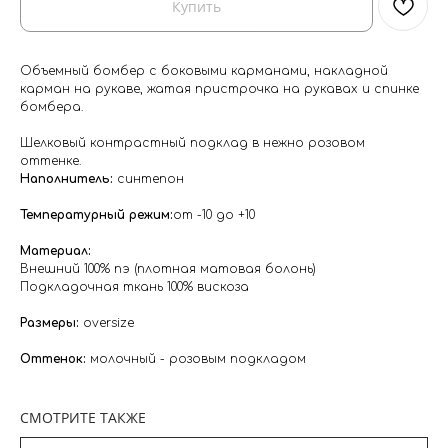
Купить
Объемный бомбер с боковыми карманами, накладной
карман на рукаве, жатая пристрочка на рукавах и спинке
бомбера.
Шелковый контрастный подклад в нежно розовом
оттенке.
Наполнитель:
синтепон
Температурный режим:
от -10 до +10
⁣⁣Материал:
Внешний 100% пэ (плотная матовая болонь)
Подкладочная ткань 100% вискоза
⁣⁣⠀
Размеры:
oversize
⁣⁣Оттенок:⁣⁣
молочный - розовым подкладом
СМОТРИТЕ ТАКЖЕ